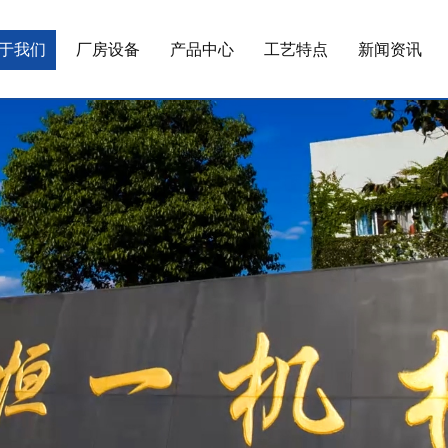
于我们
厂房设备
产品中心
工艺特点
新闻资讯