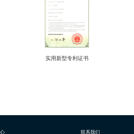
实用新型专利证书
心
联系我们