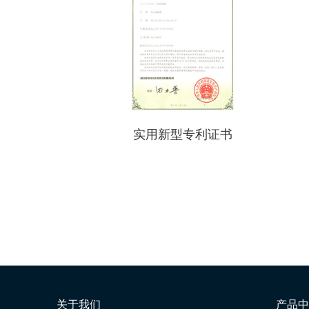
实用新型专利证书
关于我们
产品中