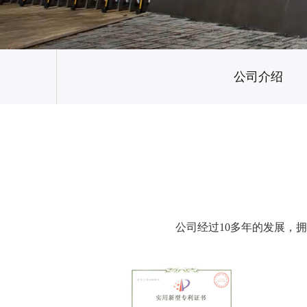
公司介绍
公司经过10多年的发展，