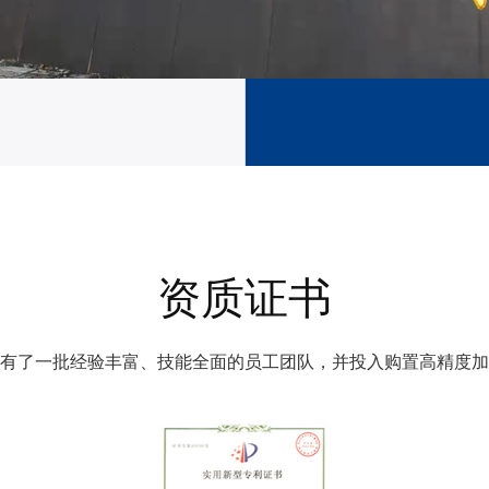
资质证书
拥有了一批经验丰富、技能全面的员工团队，并投入购置高精度