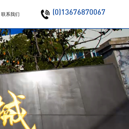
(0)13676870067
联系我们