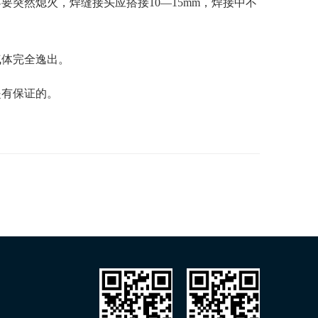
突然熄火，焊缝接头应搭接10—15mm，焊接中不
气体完全逸出。
是有保证的。