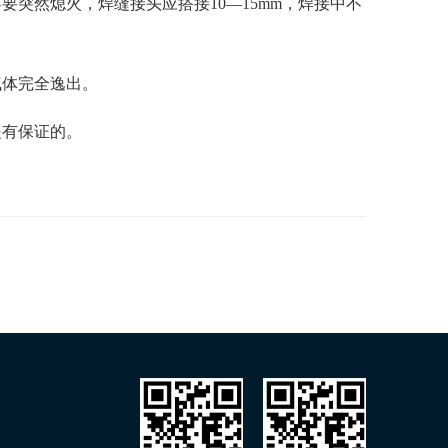
突然熄火，焊缝接头应搭接10—15mm，焊接中不
气体完全逸出。
是有保证的。