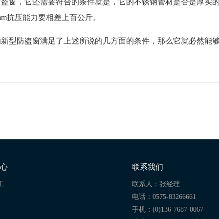
防盗窗，它还需要符合的条件就是，它的不锈钢管材是否是厚实
mm抗压能力要相差上百公斤。
的新型防盗窗满足了上述所说的几方面的条件，那么它就必然能
心
联系我们
工
联系人：张经理
电话：0575-83266661
手机：(0)136-7687-0067