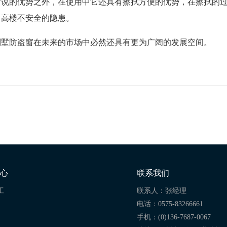
所说的优势之外，在使用中它还具有擦拭方便的优势，在擦拭的
了高楼不安全的隐患。
别墅防盗窗在未来的市场中必然还具有更为广阔的发展空间。
心
联系我们
工
联系人：张经理
电话：0575-83266661
手机：(0)136-7687-0067