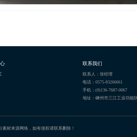
心
联系我们
工
联系人：张经理
电话：0575-83266661
手机：(0)136-7687-0067
地址：嵊州市三江工业功能
所有 部分素材来源网络，如有侵权请联系删除！