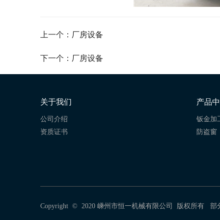
上一个：厂房设备
下一个：厂房设备
关于我们
产品中
公司介绍
钣金加
资质证书
防盗窗
Copyright © 2020 嵊州市恒一机械有限公司 版权